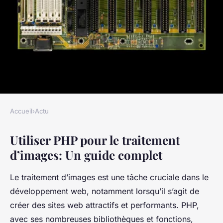
Accueil
›
Actu
ACTU
Utiliser PHP pour le traitement
Utiliser PHP pour le
d’images: Un guide complet
traitement d'images
Le traitement d’images est une tâche cruciale dans le
William
•
12 décembre 2024
•
5 min de lecture
développement web, notamment lorsqu’il s’agit de
créer des sites web attractifs et performants. PHP,
avec ses nombreuses bibliothèques et fonctions,