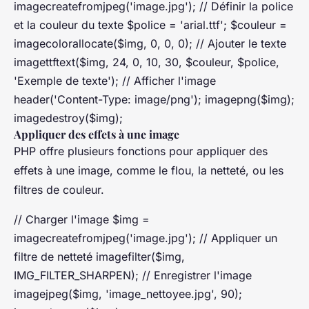
imagecreatefromjpeg('image.jpg'); // Définir la police
et la couleur du texte $police = 'arial.ttf'; $couleur =
imagecolorallocate($img, 0, 0, 0); // Ajouter le texte
imagettftext($img, 24, 0, 10, 30, $couleur, $police,
'Exemple de texte'); // Afficher l'image
header('Content-Type: image/png'); imagepng($img);
imagedestroy($img);
Appliquer des effets à une image
PHP offre plusieurs fonctions pour appliquer des
effets à une image, comme le flou, la netteté, ou les
filtres de couleur.
// Charger l'image $img =
imagecreatefromjpeg('image.jpg'); // Appliquer un
filtre de netteté imagefilter($img,
IMG_FILTER_SHARPEN); // Enregistrer l'image
imagejpeg($img, 'image_nettoyee.jpg', 90);