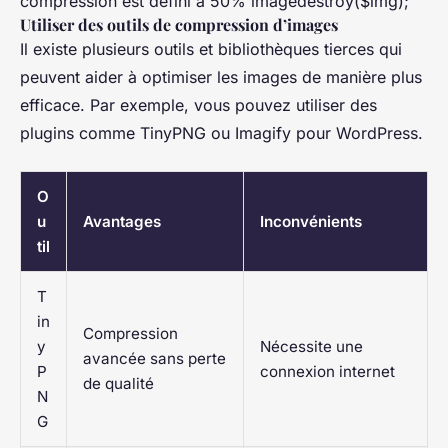
compression est défini à 50% imagedestroy($img);
Utiliser des outils de compression d’images
Il existe plusieurs outils et bibliothèques tierces qui
peuvent aider à optimiser les images de manière plus
efficace. Par exemple, vous pouvez utiliser des
plugins comme TinyPNG ou Imagify pour WordPress.
O
u
Avantages
Inconvénients
til
T
in
Compression
y
Nécessite une
avancée sans perte
P
connexion internet
de qualité
N
G