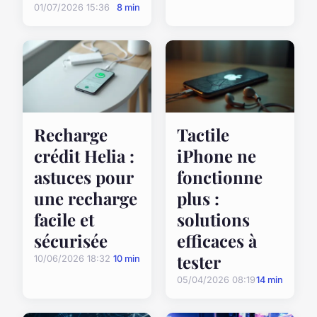
01/07/2026 15:36
8 min
Recharge
Tactile
crédit Helia :
iPhone ne
astuces pour
fonctionne
une recharge
plus :
facile et
solutions
sécurisée
efficaces à
tester
10/06/2026 18:32
10 min
05/04/2026 08:19
14 min