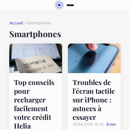
Accueil
› Smartphones
Smartphones
Top conseils
Troubles de
pour
l'écran tactile
recharger
sur iPhone :
facilement
astuces à
votre crédit
essayer
Helia
14/04/2026 15:30
8 min