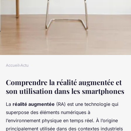
Accueil
›
Actu
ACTU
Comprendre la réalité augmentée et
Impact de la réalité
son utilisation dans les smartphones
augmentée sur le design
d'interface utilisateur des
La
réalité augmentée
(RA) est une technologie qui
smartphones
superpose des éléments numériques à
l’environnement physique en temps réel. À l’origine
William
•
15 janvier 2025
•
6 min de lecture
principalement utilisée dans des contextes industriels