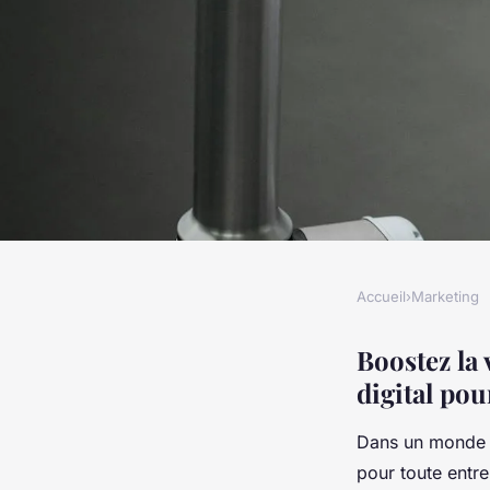
Accueil
›
Marketing
MARKETING
Boostez la visibilité
Boostez la 
digital pou
stratégies de market
Dans un monde où
optimiser les plate
pour toute entre