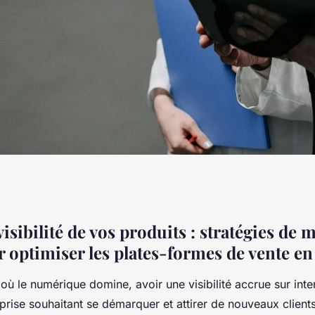
 de vos produits :
visibilité de vos produits : stratégies de 
r optimiser les plates-formes de vente en
ing digital pour
 le numérique domine, avoir une visibilité accrue sur inter
s-formes de vente
prise souhaitant se démarquer et attirer de nouveaux clients