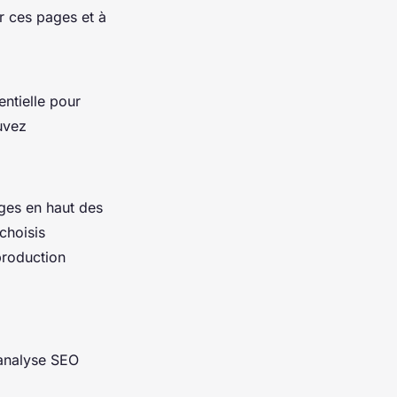
r ces pages et à
entielle pour
uvez
ages en haut des
choisis
production
’analyse SEO