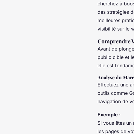
cherchez à boost
en ligne
des stratégies d
meilleures prat
visibilité sur le 
William
•
11 février 2025
•
8 min de lecture
Comprendre Vo
Avant de plonger
public cible et 
elle est fondam
Analyse du March
Effectuez une an
outils comme G
navigation de vo
Exemple :
Si vous êtes un 
les pages de vo