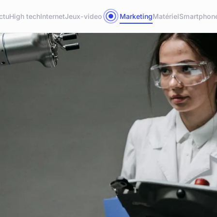
ctu
High tech
Internet
Jeux-video
Marketing
Matériel
Smartphon