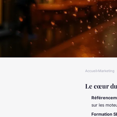
Accueil
›
Marketing
MARKETING
Apprenez le référe
Le cœur du
Référenceme
avec des formations
sur les moteu
Formation S