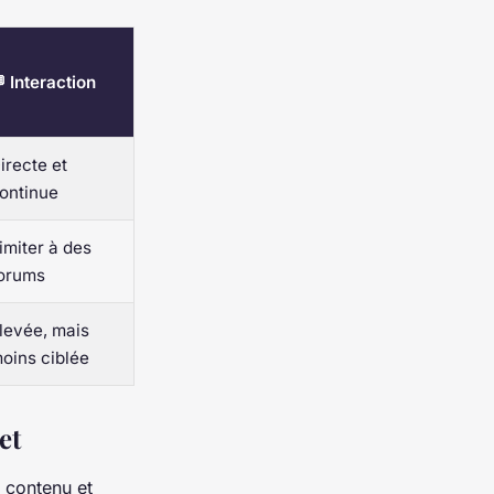
 Interaction
irecte et
ontinue
imiter à des
orums
levée, mais
oins ciblée
et
, contenu et