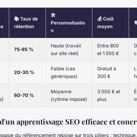
🛠️
📚 Taux de
💰 Coût
Personnalisatio

ge
rétention
moyen
n
Haute (travail
Entre 800
D
75-85 %
sur site réel)
et 1 500 €
c
Faible (cas
Gratuit à
L
20-30 %
génériques)
200 €
f
Moyenne
3 000 € et
É
60-70 %
s)
(rythme imposé)
plus
m
 d'un apprentissage SEO efficace et concr
sage du référencement repose sur trois piliers : technique