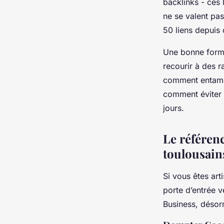
backlinks - ces l
ne se valent pas
50 liens depuis
Une bonne form
recourir à des r
comment entamer
comment éviter 
jours.
Le référen
toulousain
Si vous êtes art
porte d’entrée v
Business, désor