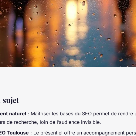
ncement à Toulouse
 sujet
nt naturel
: Maîtriser les bases du SEO permet de rendre un
 adaptées
rs de recherche, loin de l’audience invisible.
EO Toulouse
: Le présentiel offre un accompagnement perso