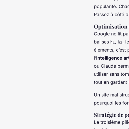
popularité. Cha
Passez à côté d’
Optimisation t
Google ne lit pa
balises
,
, l
h1
h2
éléments, c’est 
l’
intelligence ar
ou Claude perme
utiliser sans to
tout en gardant
Un site mal stru
pourquoi les for
Stratégie de p
Le troisième pil