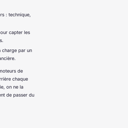
rs : technique,
pour capter les
s.
n charge par un
ancière.
 moteurs de
errière chaque
ie, on ne la
ent de passer du