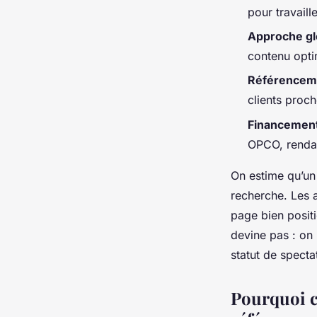
Aminte
•
09/07/2026 11:01
•
9 min de lecture
pour travaill
Approche gl
contenu optim
Référenceme
clients proc
Financement
OPCO, renda
On estime qu’un 
recherche. Les a
page bien positi
devine pas : on
statut de specta
Pourquoi c