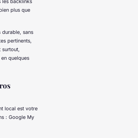
s les backlinks
 bien plus que
s
durable, sans
es pertinents,
 surtout,
l en quelques
pros
t local est votre
sens : Google My