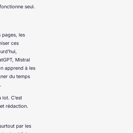
fonctionne seul.
s pages, les
miser ces
urd’hui,
tGPT, Mistral
on apprend à les
agner du temps
.
lot. C’est
 et rédaction.
surtout par les