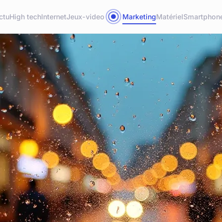
ctu
High tech
Internet
Jeux-video
Marketing
Matériel
Smartphon