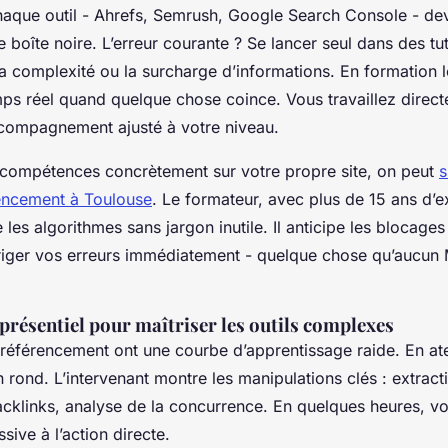
haque outil - Ahrefs, Semrush, Google Search Console - dev
e boîte noire. L’erreur courante ? Se lancer seul dans des tut
a complexité ou la surcharge d’informations. En formation l
mps réel quand quelque chose coince. Vous travaillez direct
ccompagnement ajusté à votre niveau.
compétences concrètement sur votre propre site, on peut
s
encement à Toulouse
. Le formateur, avec plus de 15 ans d’
e les algorithmes sans jargon inutile. Il anticipe les blocage
riger vos erreurs immédiatement - quelque chose qu’aucu
présentiel pour maîtriser les outils complexes
 référencement ont une courbe d’apprentissage raide. En ate
 rond. L’intervenant montre les manipulations clés : extrac
backlinks, analyse de la concurrence. En quelques heures, v
sive à l’action directe.