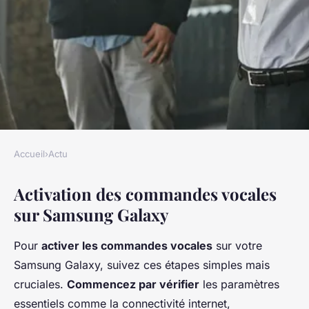
Accueil
›
Actu
ACTU
Activation des commandes vocales
Samsung Galaxy : comment
sur Samsung Galaxy
utiliser la commande vocale ?
Pour
activer les commandes vocales
sur votre
William
•
16 décembre 2024
•
5 min de lecture
Samsung Galaxy, suivez ces étapes simples mais
cruciales.
Commencez par vérifier
les paramètres
essentiels comme la connectivité internet,